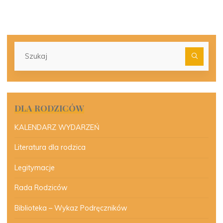
Szu
dla:
DLA RODZICÓW
KALENDARZ WYDARZEŃ
Literatura dla rodzica
Legitymacje
Rada Rodziców
Biblioteka – Wykaz Podręczników