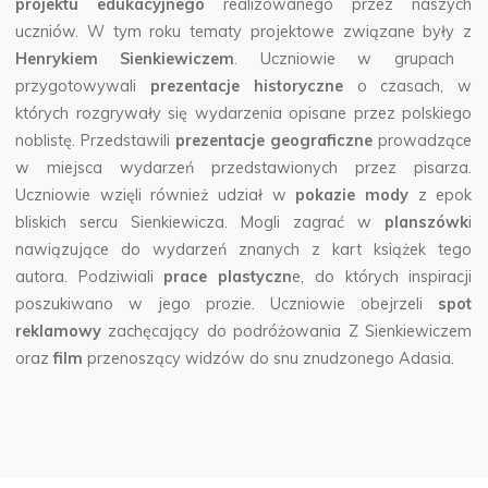
projektu edukacyjnego
realizowanego przez naszych
uczniów.
W tym roku tematy projektowe związane były z
Henrykiem Sienkiewiczem
. Uczniowie w grupach
przygotowywali
prezentacje historyczne
o czasach, w
których rozgrywały się wydarzenia opisane przez polskiego
noblistę. Przedstawili
prezentacje geograficzne
prowadzące
w miejsca wydarzeń przedstawionych przez pisarza.
Uczniowie wzięli również udział w
pokazie mody
z epok
bliskich sercu Sienkiewicza. Mogli zagrać w
planszówk
i
nawiązujące do wydarzeń znanych z kart książek tego
autora. Podziwiali
prace plastyczn
e, do których inspiracji
poszukiwano w jego prozie. Uczniowie obejrzeli
spot
reklamowy
zachęcający do podróżowania Z Sienkiewiczem
oraz
film
przenoszący widzów do snu znudzonego Adasia.