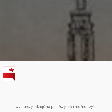
…wystarczy kliknąć na poniższy link i można czytać