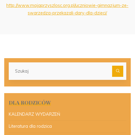
http://www.majaprzyszlosc.org.
pl/uczniowie-gimnazjum-ze-
swarzedza-przekazali-dary-dla-
dzieci/
Szu
dla:
DLA RODZICÓW
KALENDARZ WYDARZEŃ
Literatura dla rodzica