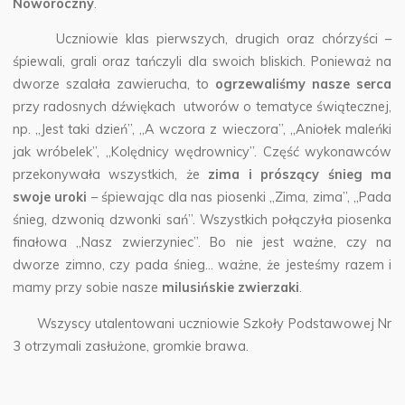
Noworoczny
.
Uczniowie klas pierwszych, drugich oraz chórzyści –
śpiewali, grali oraz tańczyli dla swoich bliskich. Ponieważ na
dworze szalała zawierucha, to
ogrzewaliśmy nasze serca
przy radosnych dźwiękach utworów o tematyce świątecznej,
np. „Jest taki dzień”, „A wczora z wieczora”, „Aniołek maleńki
jak wróbelek”, „Kolędnicy wędrownicy”. Część wykonawców
przekonywała wszystkich, że
zima i prószący śnieg ma
swoje uroki
– śpiewając dla nas piosenki „Zima, zima”, „Pada
śnieg, dzwonią dzwonki sań”. Wszystkich połączyła piosenka
finałowa „Nasz zwierzyniec”. Bo nie jest ważne, czy na
dworze zimno, czy pada śnieg… ważne, że jesteśmy razem i
mamy przy sobie nasze
milusińskie zwierzaki
.
Wszyscy utalentowani uczniowie Szkoły Podstawowej Nr
3 otrzymali zasłużone, gromkie brawa.