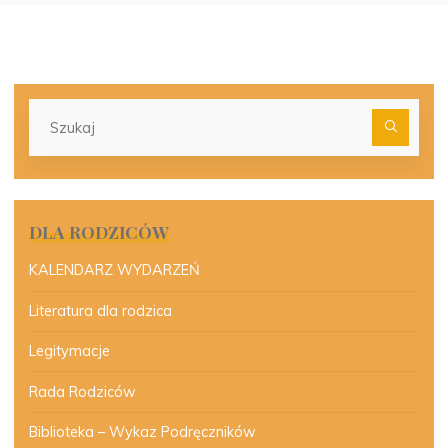
Szu
dla:
DLA RODZICÓW
KALENDARZ WYDARZEŃ
Literatura dla rodzica
Legitymacje
Rada Rodziców
Biblioteka – Wykaz Podręczników