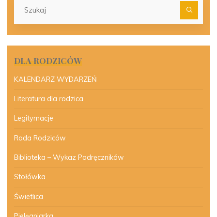
Szu
dla:
DLA RODZICÓW
KALENDARZ WYDARZEŃ
Literatura dla rodzica
Legitymacje
Rada Rodziców
Biblioteka – Wykaz Podręczników
Stołówka
Świetlica
Pielęgniarka