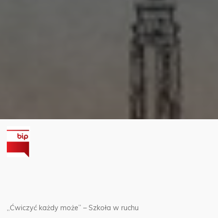
„Ćwiczyć każdy może” – Szkoła w ruchu