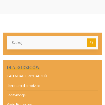
Szu
dla:
DLA RODZICÓW
KALENDARZ WYDARZEŃ
Literatura dla rodzica
Legitymacje
Rada Rodziców