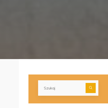
Szuka
dla: