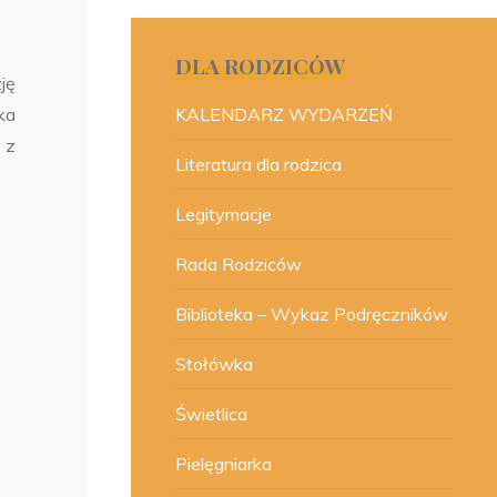
DLA RODZICÓW
ję
ka
KALENDARZ WYDARZEŃ
 z
Literatura dla rodzica
Legitymacje
Rada Rodziców
Biblioteka – Wykaz Podręczników
Stołówka
Świetlica
Pielęgniarka