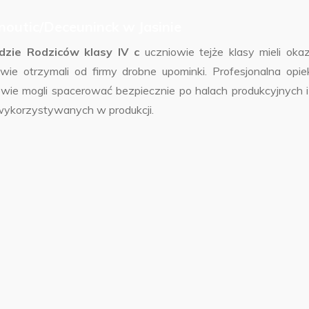
Inoutic/Deceuninck w Jasinie
adzie Rodziców klasy IV c
uczniowie tejże klasy mieli okaz
wie otrzymali od firmy drobne upominki. Profesjonalna opie
ie mogli spacerować bezpiecznie po halach produkcyjnych i
wykorzystywanych w produkcji.