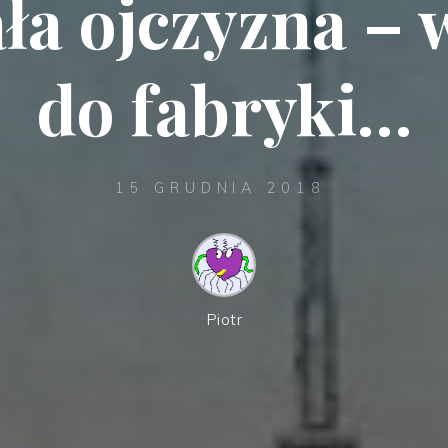
ła ojczyzna – 
do fabryki…
15 GRUDNIA 2018
Piotr