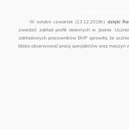
…
profili okiennych 
W ostatni czwartek (13.12.2018r.)
dzięki R
zwiedzić zakład profili okiennych w Jasinie.
Ucznio
zakładowych pracowników BHP sprawiła, że uczniow
bliska obserwować pracę specjalistów oraz maszyn 