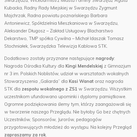
Swarzędzu, Wiceburmistrz Miasta i Gminy Swarzędz Agata
Kubacka, Radny Rady Miejskiej w Swarzędzu Zygmunt
Majchrzak, Radna powiatu poznańskiego Barbara
Antoniewicz, Spółdzielnia Mieszkaniowa w Swarzędzu,
Aleksander Długosz – Zakład Usługowy Blacharstwo
Dekarstwo, TMP spółka Cywilna – Michał Idaszak Tomasz
Stochniałek, Swarzędzka Telewizja Kablowa STK.
Dodatkowo zostały przyznane następujące
nagrody
:
Nagroda Ośrodka Kultury dla
Kingi
Mendelskiej
z Gimnazjum
nr 3 im. Polskich Noblistów, udział w warsztatach wokalnych
Stowarzyszenia „Galiarda” dla
Kasi Wanat
oraz nagroda
STK dla
zespołu
wokalnego z ZS1
w Swarzędzu. Wszystkim
uczestnikom ufundowano upominki i dyplomy pamiątkowe.
Ogromne podziękowania ślemy tym, którzy zaangażowali się
w tworzenie naszego Przeglądu. Nie byłoby Go bez chętnych
Uczestników, Sponsorów, Jurorów, pedagogów
przygotowujących młodzież do występu. Na kolejny Przegląd
zapraszamy za rok
.