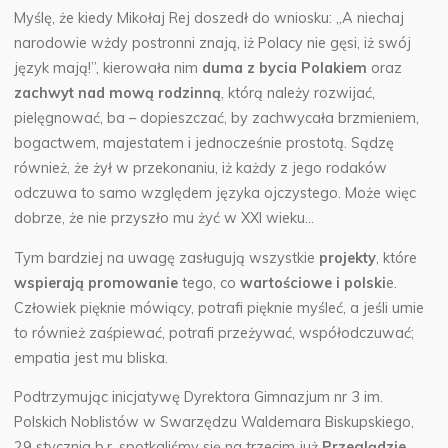
Myślę, że kiedy Mikołaj Rej doszedł do wniosku: „A niechaj
narodowie wżdy postronni znają, iż Polacy nie gęsi, iż swój
język mają!”, kierowała nim
duma z bycia Polakiem
oraz
zachwyt nad mową rodzinną
,
którą należy rozwijać,
pielęgnować, ba – dopieszczać, by zachwycała brzmieniem,
bogactwem, majestatem i jednocześnie prostotą. Sądzę
również, że żył w przekonaniu, iż każdy z jego rodaków
odczuwa to samo względem języka ojczystego. Może więc
dobrze, że nie przyszło mu żyć w XXI wieku…
Tym bardziej na uwagę zasługują wszystkie
projekty
, które
wspierają promowanie
tego, co
wartościowe i polski
e.
Człowiek pięknie mówiący, potrafi pięknie myśleć, a jeśli umie
to również zaśpiewać, potrafi przeżywać, współodczuwać;
empatia jest mu bliska.
Podtrzymując inicjatywę Dyrektora Gimnazjum nr 3 im.
Polskich Noblistów w Swarzędzu Waldemara Biskupskiego,
29 stycznia b.r. spotkaliśmy się na trzecim już
Przeglądzie