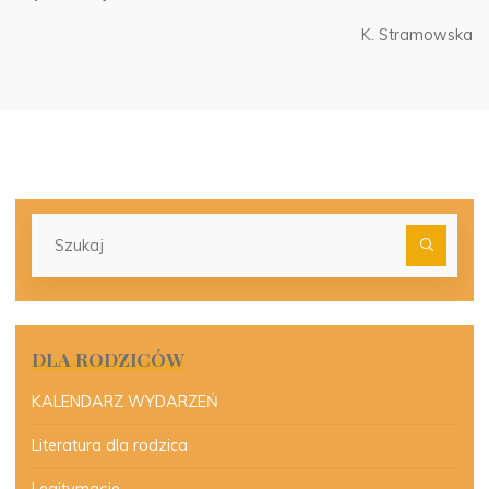
K. Stramowska
Szu
dla:
DLA RODZICÓW
KALENDARZ WYDARZEŃ
Literatura dla rodzica