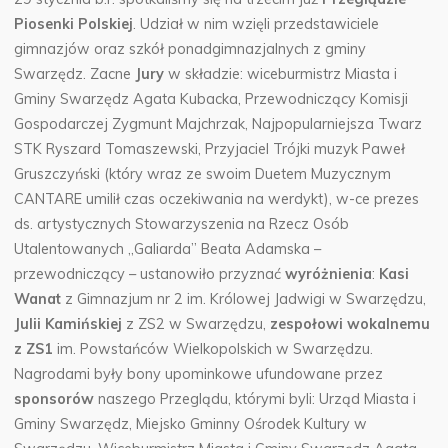
Piosenki Polskiej
. Udział w nim wzięli przedstawiciele
gimnazjów oraz szkół ponadgimnazjalnych z gminy
Swarzędz. Zacne
Jury
w składzie: wiceburmistrz Miasta i
Gminy Swarzędz Agata Kubacka, Przewodniczący Komisji
Gospodarczej Zygmunt Majchrzak, Najpopularniejsza Twarz
STK Ryszard Tomaszewski, Przyjaciel Trójki muzyk Paweł
Gruszczyński (który wraz ze swoim Duetem Muzycznym
CANTARE umilił czas oczekiwania na werdykt), w-ce prezes
ds. artystycznych Stowarzyszenia na Rzecz Osób
Utalentowanych „Galiarda” Beata Adamska –
przewodniczący – ustanowiło przyznać
wyróżnienia
:
Kasi
Wanat
z Gimnazjum nr 2 im. Królowej Jadwigi w Swarzędzu,
Julii Kamińskiej
z ZS2 w Swarzędzu,
zespołowi
wokalnemu
z ZS1
im. Powstańców Wielkopolskich w Swarzędzu.
Nagrodami były bony upominkowe ufundowane przez
sponsorów
naszego Przeglądu, którymi byli: Urząd Miasta i
Gminy Swarzędz, Miejsko Gminny Ośrodek Kultury w