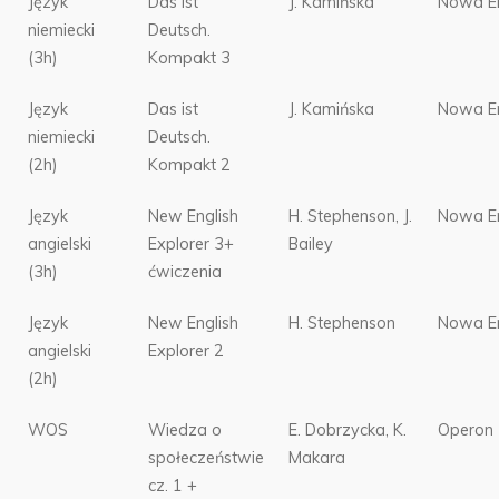
Język
Das ist
J. Kamińska
Nowa E
niemiecki
Deutsch.
(3h)
Kompakt 3
Język
Das ist
J. Kamińska
Nowa E
niemiecki
Deutsch.
(2h)
Kompakt 2
Język
New English
H. Stephenson, J.
Nowa E
angielski
Explorer 3+
Bailey
(3h)
ćwiczenia
Język
New English
H. Stephenson
Nowa E
angielski
Explorer 2
(2h)
WOS
Wiedza o
E. Dobrzycka, K.
Operon
społeczeństwie
Makara
cz. 1 +