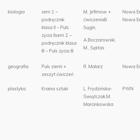
biologia
sem 1 –
M. Jefimow +
Nowa E
podręcznik
ćwiczeniaB.
Nowa E
klasa II – Puls
Sągin,
życia IIsem 2 –
A.Boczarowski,
podręcznik klasa
M., Sęktas
III – Puls życia III
geografia
Puls ziemi +
R. Malarz
Nowa E
zeszyt ćwiczeń
plastyka
Kraina sztuki
L. Frydzińska-
PWN
Świątczak,M.
Marcinkowska