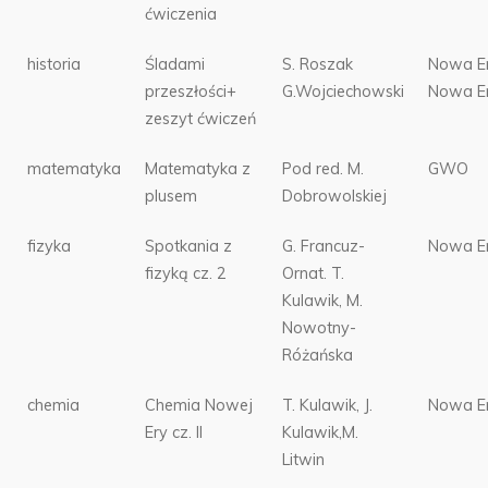
ćwiczenia
historia
Śladami
S. Roszak
Nowa E
przeszłości+
G.Wojciechowski
Nowa E
zeszyt ćwiczeń
matematyka
Matematyka z
Pod red. M.
GWO
plusem
Dobrowolskiej
fizyka
Spotkania z
G. Francuz-
Nowa E
fizyką cz. 2
Ornat. T.
Kulawik, M.
Nowotny-
Różańska
chemia
Chemia Nowej
T. Kulawik, J.
Nowa E
Ery cz. II
Kulawik,M.
Litwin