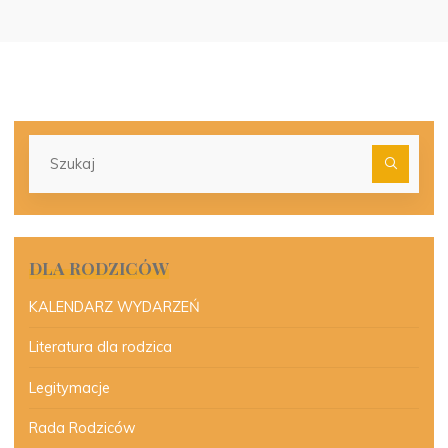
Szu
dla:
DLA RODZICÓW
KALENDARZ WYDARZEŃ
Literatura dla rodzica
Legitymacje
Rada Rodziców