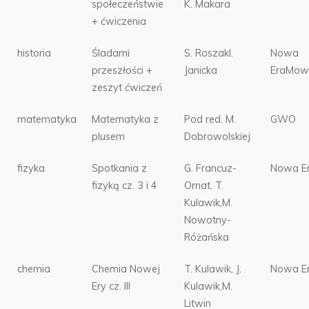
społeczeństwie
K. Makara
+ ćwiczenia
historia
Śladami
S. RoszakI.
Nowa
przeszłości +
Janicka
EraMow
zeszyt ćwiczeń
matematyka
Matematyka z
Pod red. M.
GWO
plusem
Dobrowolskiej
fizyka
Spotkania z
G. Francuz-
Nowa E
fizyką cz. 3 i 4
Ornat. T.
Kulawik,M.
Nowotny-
Różańska
chemia
Chemia Nowej
T. Kulawik, J.
Nowa E
Ery cz. III
Kulawik,M.
Litwin