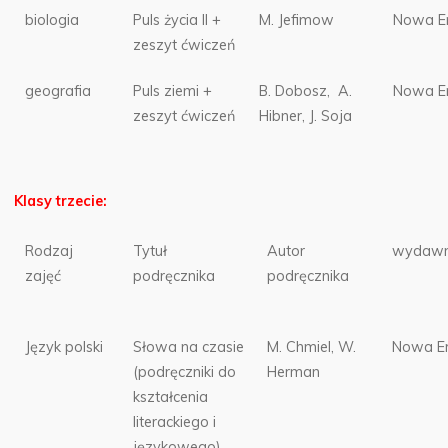
biologia
Puls życia II +
M. Jefimow
Nowa E
zeszyt ćwiczeń
geografia
Puls ziemi +
B. Dobosz, A.
Nowa E
zeszyt ćwiczeń
Hibner, J. Soja
Klasy trzecie:
Rodzaj
Tytuł
Autor
wydawn
zajęć
podręcznika
podręcznika
Język polski
Słowa na czasie
M. Chmiel, W.
Nowa E
(podręczniki do
Herman
kształcenia
literackiego i
językowego)