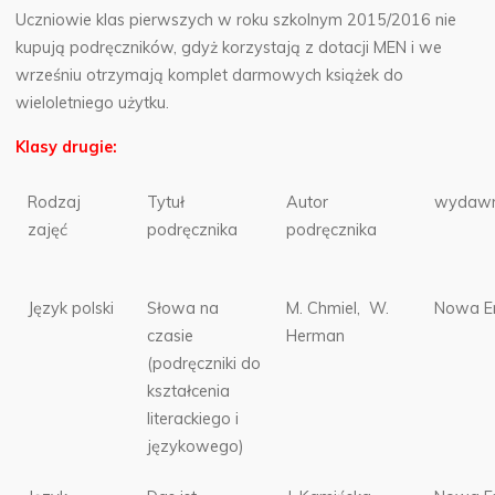
Uczniowie klas pierwszych w roku szkolnym 2015/2016 nie
kupują podręczników, gdyż korzystają z dotacji MEN i we
wrześniu otrzymają komplet darmowych książek do
wieloletniego użytku.
Klasy drugie:
Rodzaj
Tytuł
Autor
wydawn
zajęć
podręcznika
podręcznika
Język polski
Słowa na
M. Chmiel, W.
Nowa E
czasie
Herman
(podręczniki do
kształcenia
literackiego i
językowego)