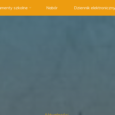
menty szkolne
Nabór
Dziennik elektroniczn
Aktualności