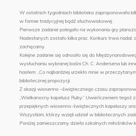
W ostatnich tygodniach biblioteka zaproponowała kil
w formie tradycyjnej bądź słuchowiskowej.
Pierwsze zadanie polegało na wykonaniu gry planszowej
Nadesłanych zostało kilka prac. Konkurs trwa nadal, 
zachęcamy.
Kolejne zadanie się odnosiło się do Międzynarodowego
wysłuchaniu wybranej baśni Ch. C. Andersena lub inne
hasłem: „Co najbardziej urzekło mnie w przeczytanym te
bibliotecznej propozycji.
Z okazji wiosenno –świątecznego czasu zaproponowa
„Wielkanocny kapelusz Ruby.” Uwieńczeniem tegoż za
przepięknych wiosenno-świątecznych kapeluszy ora
Wszystkim, którzy wzięli udział w bibliotecznych zad
Poniżej zamieszczamy dzieła szkolnych miłośników 