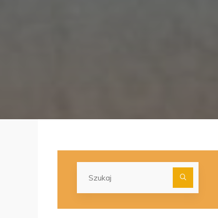
Szuka
dla: