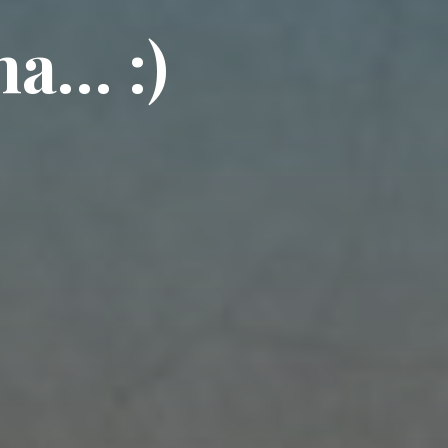
na… :)