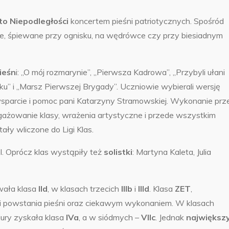
o Niepodległości
koncertem pieśni patriotycznych.
Spośród
arne, śpiewane przy ognisku, na wędrówce czy przy biesiadnym
ieśn
i: „O mój rozmarynie”, „Pierwsza Kadrowa”, „Przybyli ułani
caku” i „Marsz Pierwszej Brygady”. Uczniowie wybierali wersję
 wsparcie i pomoc pani Katarzyny Stramowskiej. Wykonanie prz
ażowanie klasy, wrażenia artystyczne i przede wszystkim
ły wliczone do Ligi Klas.
. Oprócz klas wystąpiły też
solistki
: Martyna Kaleta, Julia
wała klasa
IId
, w klasach trzecich
IIIb
i
IIId
. Klasa
ZET
,
i powstania pieśni oraz ciekawym wykonaniem. W klasach
ury zyskała klasa
IVa
, a w siódmych –
VIIc
. Jednak
największ