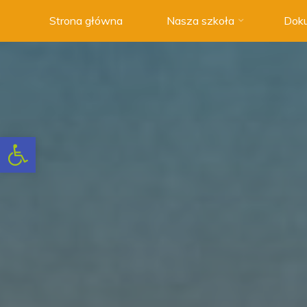
Przejdź
Strona główna
Nasza szkoła
Doku
do
Szkoła
treści
Podstawowa
nr 3 w
Swarzędzu
NOWOCZESNA
SZKOŁA
Otwórz pasek narzędzi
Z
TRADYCJAMI