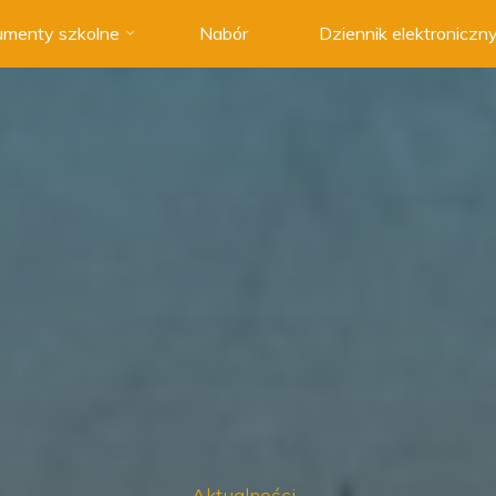
menty szkolne
Nabór
Dziennik elektroniczn
Aktualności