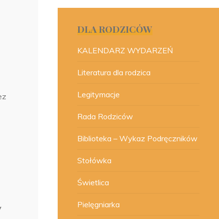
DLA RODZICÓW
KALENDARZ WYDARZEŃ
Literatura dla rodzica
Legitymacje
ez
Rada Rodziców
Biblioteka – Wykaz Podręczników
Stołówka
Świetlica
Pielęgniarka
y