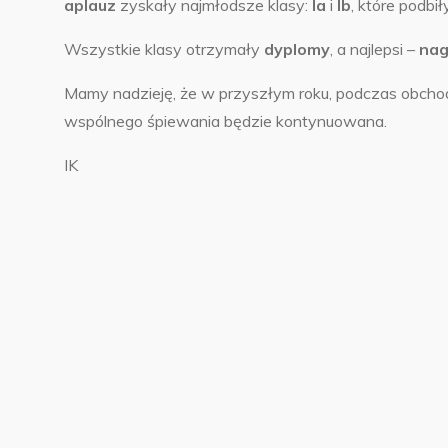
aplauz
zyskały najmłodsze klasy:
Ia
i
Ib
, które podbi
Wszystkie klasy otrzymały
dyplomy
, a najlepsi –
nag
Mamy nadzieję, że w przyszłym roku, podczas obchod
wspólnego śpiewania będzie kontynuowana.
IK