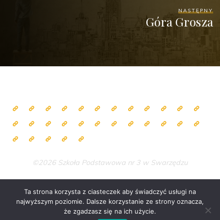
NASTĘPNY
Góra Grosza
©2026 Szkoła Podstawowa nr 3 w Swarzędzu
Ta strona korzysta z ciasteczek aby świadczyć usługi na
najwyższym poziomie. Dalsze korzystanie ze strony oznacza,
Zasilane przez
Bravada
&
WordPress
.
że zgadzasz się na ich użycie.