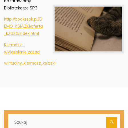
Pozdrawiamy
Bibliotekarze SP3
http://booksspk.pl//D
EMO_KSIAZKI/oferta
_k2020/index.html
Kiermasz –
wyjaśnienie zasad
wirtualny_kiermasz_ksiazki
Szu
dla: