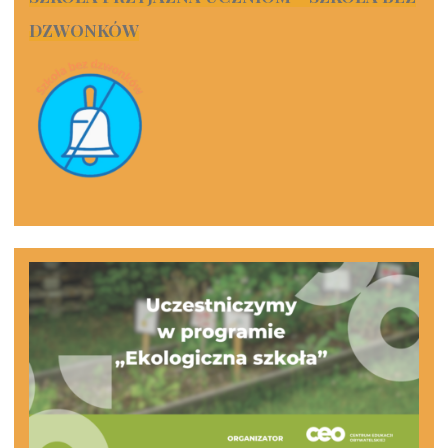
DZWONKÓW