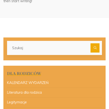
then start writing!
Szu
dla:
DLA RODZICÓW
KALENDARZ WYDARZEŃ
Literatura dla rodzica
Legitymacje