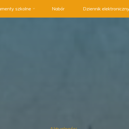
menty szkolne
Nabór
Dziennik elektroniczn
Aktualności