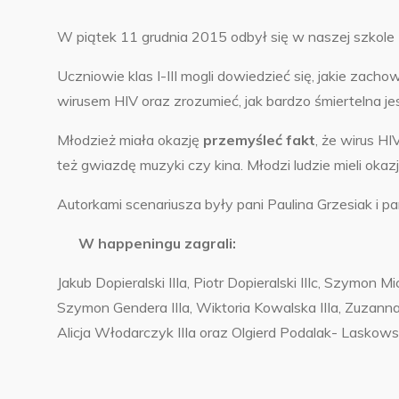
W piątek 11 grudnia 2015 odbył się w naszej szkole
Uczniowie klas I-III mogli dowiedzieć się, jakie zach
wirusem HIV oraz zrozumieć, jak bardzo śmiertelna je
Młodzież miała okazję
przemyśleć fakt
, że wirus HI
też gwiazdę muzyki czy kina. Młodzi ludzie mieli okaz
Autorkami scenariusza były pani Paulina Grzesiak i 
W happeningu zagrali:
Jakub Dopieralski IIIa, Piotr Dopieralski IIIc, Szymon Mi
Szymon Gendera IIIa, Wiktoria Kowalska IIIa, Zuzanna R
Alicja Włodarczyk IIIa oraz Olgierd Podalak- Laskows