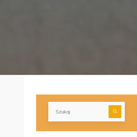
Szuka
dla: