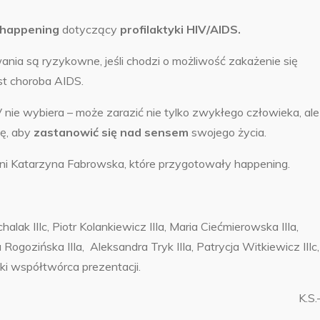
happening
dotyczący
profilaktyki HIV/AIDS.
owania są ryzykowne, jeśli chodzi o możliwość zakażenie się
st choroba AIDS.
V nie wybiera – może zarazić nie tylko zwykłego człowieka, ale
ję, aby
zastanowić się nad
sensem
swojego życia.
pani Katarzyna Fabrowska, które przygotowały happening.
chalak IIIc, Piotr Kolankiewicz IIIa, Maria Ciećmierowska IIIa,
ogozińska IIIa, Aleksandra Tryk IIIa, Patrycja Witkiewicz IIIc,
ki współtwórca prezentacji.
K.S.