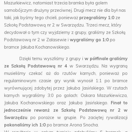
Mazurkiewicz, natomiast trzecia bramka była golem
samobójczym drużyny przeciwnej. Drugi mecz nie dla był nas
taki, jak byśmy tego chcieli, ponieważ
przegraliśmy 1:0
ze
Szkołą Podstawową nr 2 w Swarzędzu. Trzeci mecz, który
decydował o tym czy wyjdziemy z grupy, graliśmy ze Szkołą
Podstawową nr 2 w Zalasewie i
wygraliśmy go 1:0
po
bramce Jakuba Kochanowskiego.
Dzięki temu wyszliśmy z grupy i
w półfinale graliśmy
ze Szkołą Podstawową nr 4
w Swarzędzu. Na wygraną
musieliśmy czekać aż do rzutów karnych, ponieważ po
regulaminowym czasie gry wynik wynosił 1:1 po bramce
wyrównującej zdobytej przez Jakuba Jasińskiego. W rzutach
karnych wygraliśmy 3:0 po golach: Oskara Mazurkiewicza,
Jakuba Kochanowskiego oraz Jakuba Jasińskiego.
Finał to
jednocześnie rewanż ze Szkołą Podstawową nr 2 w
Swarzędzu
po porażce w grupie. Po zaciętej rywalizacji
pokonaliśmy ich 1:0
po bramce Arona Snocha.