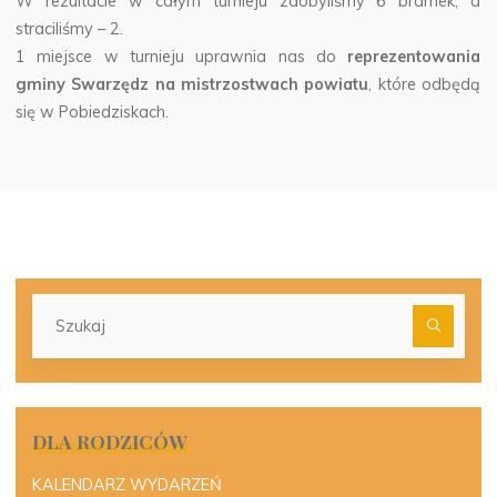
W rezultacie w całym turnieju zdobyliśmy 6 bramek, a
straciliśmy – 2.
1 miejsce w turnieju uprawnia nas do
reprezentowania
gminy Swarzędz na mistrzostwach powiatu
, które odbędą
się w Pobiedziskach.
Szu
dla:
DLA RODZICÓW
KALENDARZ WYDARZEŃ