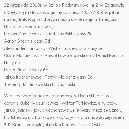
22 listopada 2019r. w Szkole Podstawowej nr 2 w Zalasewie
odbyły się mistrzostwa gminy rocznika 2007-2009
w piłce
nożnej halowej
, na których nasza szkoła zajęła
1 miejsce
.
Udział w zawodach wzięli:
Kacper Chmielewski i Jakub Jasiński z klasy 5c
Aaron Snoch z klasy 5d
Aleksander Parzonka i Wiktor Turkiewicz z klasy 6a
Oskar Mazurkiewicz, Paweł Lewandowski oraz Daniel Beres z
klasy 6b
Michał Rusin z klasy 6c
Jakub Kochanowski i Patryk Majder z klasy 6d
Trenerzy: M. Białkowski i R. Dudziński
W pierwszym składzie na bramce grał Daniel Beres, w
obronie Oskar Mazurkiewicz i Wiktor Turkiewicz, a w ataku –
Jakub Jasiński i Jakub Kochanowski. Pierwszy mecz ze Szkołą
Podstawową z Paczkowa skończył się dla nas
zwycięstwem
3:0
. Bramki zdobyli: Jakub Kochanowski oraz Oskar