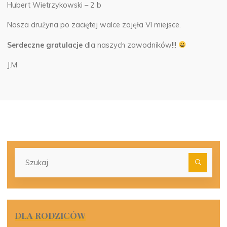
Hubert Wietrzykowski – 2 b
Nasza drużyna po zaciętej walce zajęła VI miejsce.
Serdeczne gratulacje
dla naszych zawodników!!!
J.M
Szu
dla:
DLA RODZICÓW