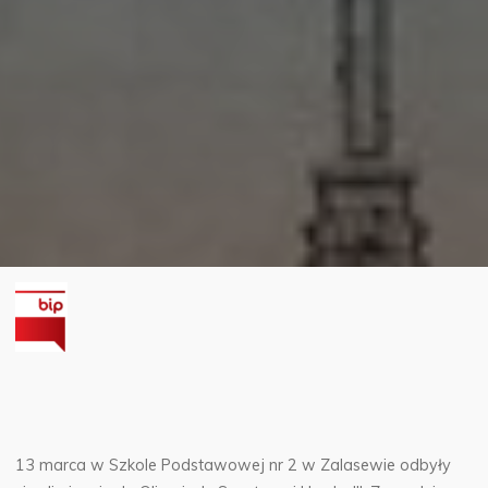
13 marca w Szkole Podstawowej nr 2 w Zalasewie odbyły