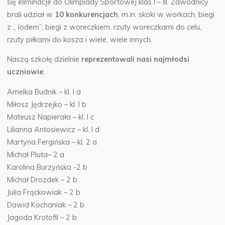
się eliminacje do Olimpiady Sportowej klas I – III.
Zawodnicy
brali udział w
10 konkurencjach
, m.in: skoki w workach, biegi
z ,, lodem”, biegi z woreczkiem, rzuty woreczkami do celu,
rzuty piłkami do kosza i wiele, wiele innych.
Naszą szkołę dzielnie
reprezentowali nasi najmłodsi
uczniowie
:
Amelka Budnik – kl. I a
Miłosz Jędrzejko – kl. I b
Mateusz Napierała – kl. I c
Lilianna Antosiewicz – kl. I d
Martyna Fergińska – kl. 2 a
Michał Pluta– 2 a
Karolina Burzyńska -2 b
Michał Drozdek – 2 b
Julia Frąckowiak – 2 b
Dawid Kochaniak – 2 b
Jagoda Krotofil – 2 b