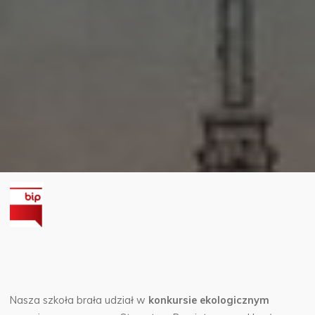
Nasza szkoła brała udział w
konkursie ekologicznym