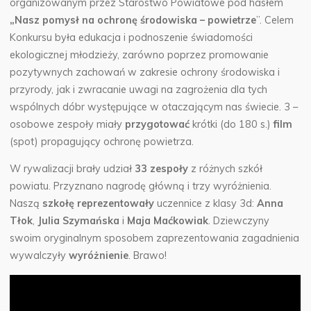
organizowanym przez Starostwo Powiatowe pod hasłem
„Nasz pomysł na ochronę środowiska – powietrze
”.
Celem
Konkursu była edukacja i podnoszenie świadomości
ekologicznej młodzieży, zarówno poprzez promowanie
pozytywnych zachowań w zakresie ochrony środowiska i
przyrody, jak i zwracanie uwagi na zagrożenia dla tych
wspólnych dóbr występujące w otaczającym nas świecie. 3 –
osobowe zespoły miały
przygotować
krótki (do 180 s.)
film
(spot) propagujący ochronę powietrza.
W rywalizacji brały udział
33 zespoły
z różnych szkół
powiatu. Przyznano nagrodę główną i trzy wyróżnienia.
Naszą
szkołę reprezentowały
uczennice z klasy 3d:
Anna
Tłok
,
Julia Szymańska
i
Maja Maćkowiak
. Dziewczyny
swoim oryginalnym sposobem zaprezentowania zagadnienia
wywalczyły
wyróżnienie
. Brawo!