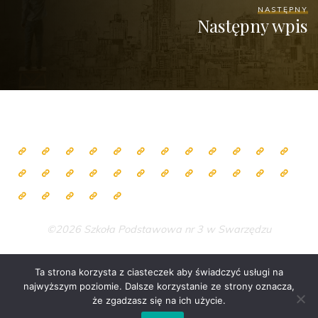
NASTĘPNY
Następny wpis
©2026 Szkoła Podstawowa nr 3 w Swarzędzu
Ta strona korzysta z ciasteczek aby świadczyć usługi na
najwyższym poziomie. Dalsze korzystanie ze strony oznacza,
Zasilane przez
Bravada
&
WordPress
.
że zgadzasz się na ich użycie.