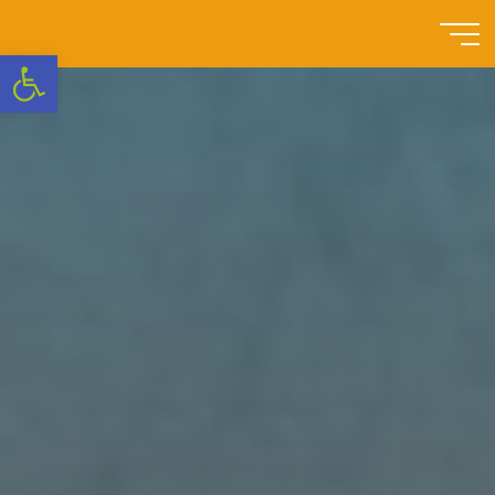
Przejdź
do
Szkoła
Otwórz pasek narzędzi
treści
Podstawowa
nr 3 w
Swarzędzu
NOWOCZESNA
SZKOŁA
Z
TRADYCJAMI