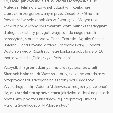
1a,
Liwia Jankowska
z 1a,
Wiktoria Florczyńska
z 3c i
Mateusz Heliński
z 2a wzięli udział w
II Konkursie
Literackim
zorganizowanym przez Zespół Szkół na 1 im.
Powstańców Wielkopolskich w Swarzędzu.
W tym roku
konkurs poświęcony był
utworom
kryminalno-sensacyjnym
,
dlatego uczestnicy przygotowując się do niego musieli
przeczytać „Morderstwo w Orient Expresie” Agathy Christie,
„Inferno” Dana Browna, a także „Zbrodnie i karę” Fiodora
Dostojewskiego. Rozstrzygnięcie konkursu odbyło się w 10
marca w czasie „Dnia Języka Polskiego”.
Wszystkich
zgromadzonych na uroczystości powitali
Sherlock Holmes i dr Watso
n, którzy, szukając zbrodniarzy,
przeprowadzali zakrojone na szeroką skalę śledztwo.
Wysłuchując „Liliji” Adama Mickiewicza, mogliśmy przekonać
się, że
zbrodnia to sprawa stara
jak świat, a ciarki na plecach
poczuliśmy podczas niesamowitej interpretacji utworu
Marcina Świetlickiego „M-Morderstwo”.