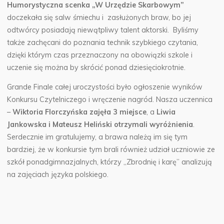
Humorystyczna scenka „W Urzędzie Skarbowym”
doczekała się salw śmiechu i zasłużonych braw, bo jej
odtwórcy posiadają niewątpliwy talent aktorski. Byliśmy
także zachęcani do poznania technik szybkiego czytania,
dzięki którym czas przeznaczony na obowiązki szkole i
uczenie się można by skrócić ponad dziesięciokrotnie.
Grande Finale całej uroczystości było ogłoszenie wyników
Konkursu Czytelniczego i wręczenie nagród. Nasza uczennica
–
Wiktoria Florczyńska zajęła 3 miejsce
, a
Liwia
Jankowska i Mateusz Heliński otrzymali wyróżnienia
.
Serdecznie im gratulujemy, a brawa należą im się tym
bardziej, że w konkursie tym brali również udział uczniowie ze
szkół ponadgimnazjalnych, którzy „Zbrodnię i karę” analizują
na zajęciach języka polskiego.