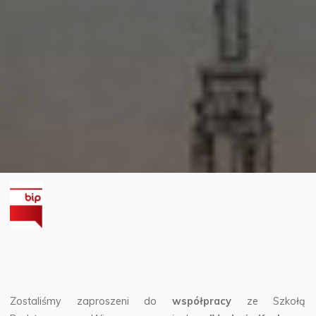
Zostaliśmy zaproszeni do
współpracy
ze Szkołą