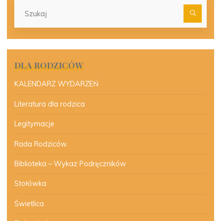
Szu
dla:
DLA RODZICÓW
KALENDARZ WYDARZEŃ
Literatura dla rodzica
Legitymacje
Rada Rodziców
Biblioteka – Wykaz Podręczników
Stołówka
Świetlica