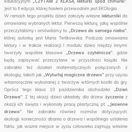
edukacyjnym
„CZYTAM Z KLASĄ lekturki spod chmurki”
.
Jest to II edycja, której hasłem przewodnim jest EKOlogia.
W ramach tego projektu dzieci założyły własne
lekturniki
do
omawiania wybranych lektur. Pierwszą lekturą, jaką wspólnie
przeczytaliśmy i omówiliśm,y to
„Drzewo do samego nieba”
,
której autorką jest Maria Terlikowska.
Podczas omawiania
lektury i w trakcie realizacji I modułu dzieci między innymi:
tworzyły wspólnie klasowe
„Drzewo czytelnicze”
, gdzie
będą zapisywać przeczytane w przyszłości książki. Nie
zabrakło też działań matematycznych połączonych z
ekologią, takich jak
„Wyturlaj magiczne drzewo”
przy użyciu
własnoręcznie wykonanej z tworzyw wtórnych kostki do gry.
Oprócz tego klasa 10 października obchodziła
„Dzień
Drzewa”
. Z tej okazji dzieci układały dla drzew
życzenia
z
okazji ich święta i wykonały pracę plastyczną pt.
„Jesienne
drzewo”
. Nie zabrakło również rozmów dotyczących:
ekologii, konieczności dbania o drzewa i wspólnego ustalenia
faktu, jak ważne miejsce w życiu człowieka zajmują właśnie