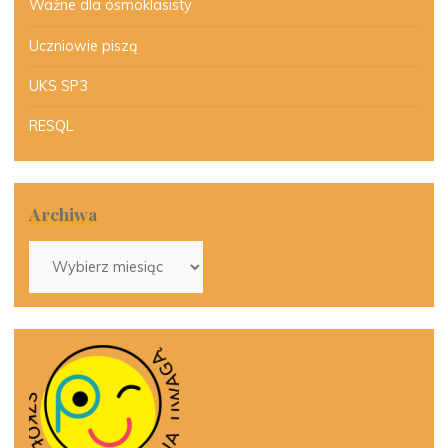
Ważne dla ósmoklasisty
Uczniowie piszą
UKS SP3
RESQL
Archiwa
Archiwa