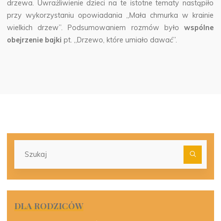
drzewa. Uwrażliwienie dzieci na te istotne tematy nastąpiło
przy wykorzystaniu opowiadania „Mała chmurka w krainie
wielkich drzew”. Podsumowaniem rozmów było
wspólne
obejrzenie bajki
pt. „Drzewo, które umiało dawać”.
Szu
dla:
DLA RODZICÓW