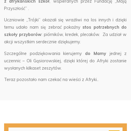
z afrykańskich szkół
, wspieranych przez Fundację „Mają
Przyszłość” .
Uczniowie „Trójki” okazali się wrażliwi na los innych i dzięki
temu udało nam się zebrać pokaźny
stos potrzebnych do
szkoły przyborów
: piórników, kredek, plecaków. Za udział w
akcji wszystkim serdecznie dziękujemy.
Szczególne podziękowania kierujemy
do Mamy
jednej z
uczennic – Oli Gąsiorowskiej, dzięki której do Afryki zostanie
wysłanych kilkaset zeszytów.
Teraz pozostało nam czekać na wieści z Afryki..
Szu