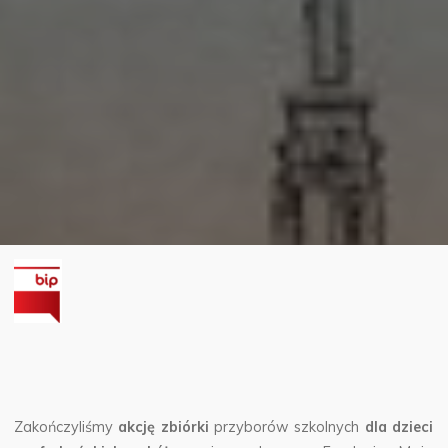
Zakończyliśmy
akcję zbiórki
przyborów szkolnych
dla dzieci