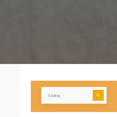
Szuka
dla: