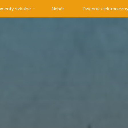
menty szkolne
Nabór
Dziennik elektroniczn