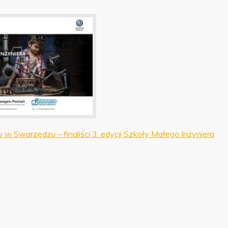
w Swarzędzu – finaliści 3. edycji Szkoły Małego Inżyniera