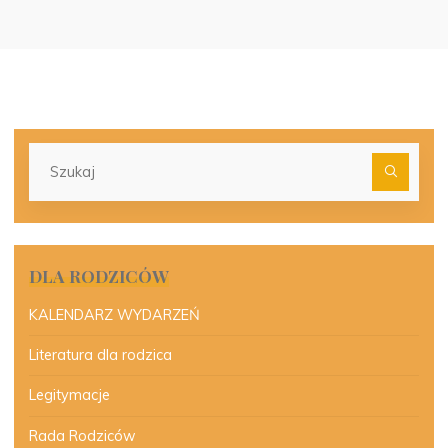
Szu
dla:
DLA RODZICÓW
KALENDARZ WYDARZEŃ
Literatura dla rodzica
Legitymacje
Rada Rodziców