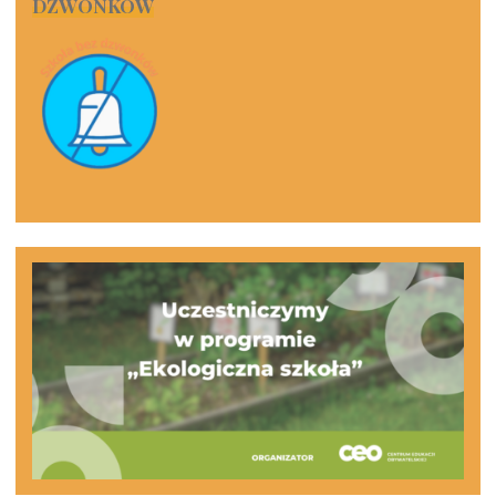
DZWONKÓW