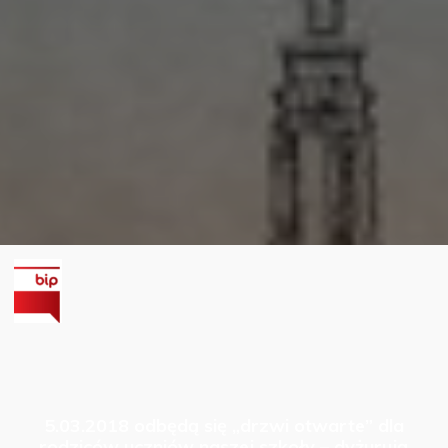
5.03.2018 odbędą się „drzwi otwarte” dla
rodziców uczniów naszej szkoły – dyżurują