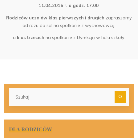
11.04.2016 r. o godz. 17.00
.
Rodziców uczniów klas pierwszych i drugich
zapraszamy
od razu do sal na spotkanie z wychowawcą,
a
klas trzecich
na spotkanie z Dyrekcją w holu szkoły.
Szu
dla:
DLA RODZICÓW