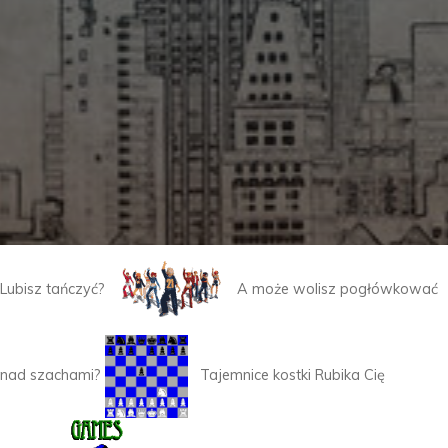
Lubisz tańczyć?
A może wolisz pogłówkować
nad szachami?
Tajemnice kostki Rubika Cię