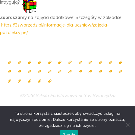
intrygują?
Zapraszamy
na zajęcia dodatkowe! Szczegóły w zakładce:
https://3swarzedz.pl/informacje-dla-uczniow/zajecia-
pozalekcyjne/
©2026 Szkoła Podstawowa nr 3 w Swarzędzu
Ta strona korzysta z ciasteczek aby świadczyć usługi na
najwyższym poziomie. Dalsze korzystanie ze strony oznacza,
Zasilane przez
Bravada
&
WordPress
.
że zgadzasz się na ich użycie.
Zgoda