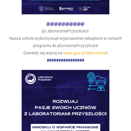
@@@@@@@@@@
@LaboratoriaPrzyszłości!
Nasza szkoła wykorzystuje wyposażenie zakupione w ramach
programu #LaboratoriaPrzyszłości!
Dowiedz się więcej na
www.gov.pl/laboratoria
!
################