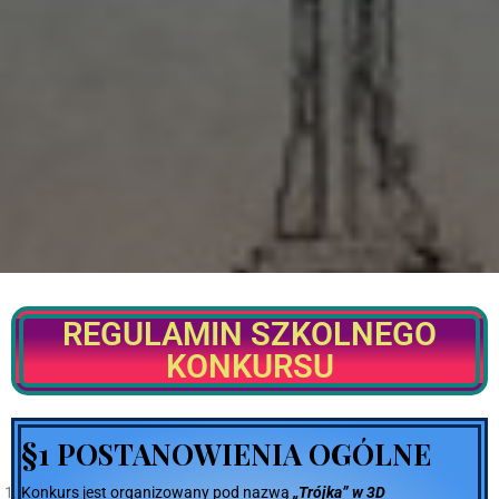
REGULAMIN SZKOLNEGO
KONKURSU
§
1 POSTANOWIENIA OGÓLNE
Konkurs jest organizowany pod nazwą
„Trójka” w 3D