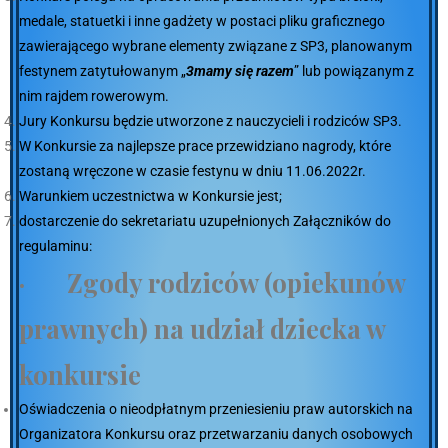
medale, statuetki i inne gadżety w postaci pliku graficznego
zawierającego wybrane elementy związane z SP3, planowanym
festynem zatytułowanym „
3mamy
się
razem
” lub powiązanym z
nim rajdem rowerowym.
Jury Konkursu będzie utworzone z nauczycieli i rodziców SP3.
W Konkursie za najlepsze prace przewidziano nagrody, które
zostaną wręczone w czasie festynu w dniu 11.06.2022r.
Warunkiem uczestnictwa w Konkursie jest;
dostarczenie do sekretariatu uzupełnionych Załączników do
regulaminu:
· Zgody rodziców (opiekunów
prawnych) na udział dziecka w
konkursie
Oświadczenia o nieodpłatnym przeniesieniu praw autorskich na
Organizatora Konkursu oraz przetwarzaniu danych osobowych