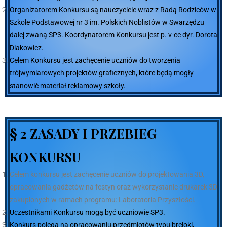
Organizatorem Konkursu są nauczyciele wraz z Radą Rodziców w
Szkole Podstawowej nr 3 im. Polskich Noblistów w Swarzędzu
dalej zwaną SP3. Koordynatorem Konkursu jest p. v-ce dyr. Dorota
Diakowicz.
Celem Konkursu jest zachęcenie uczniów do tworzenia
trójwymiarowych projektów graficznych, które będą mogły
stanowić materiał reklamowy szkoły.
§ 2 ZASADY I PRZEBIEG
KONKURSU
Celem konkursu jest zachęcenie uczniów do projektowania 3D,
opracowania gadżetów na festyn oraz wykorzystanie drukarek 3D
zakupionych w ramach programu: Laboratoria Przyszłości.
Uczestnikami Konkursu mogą być uczniowie SP3.
Konkurs polega na opracowaniu przedmiotów typu breloki,