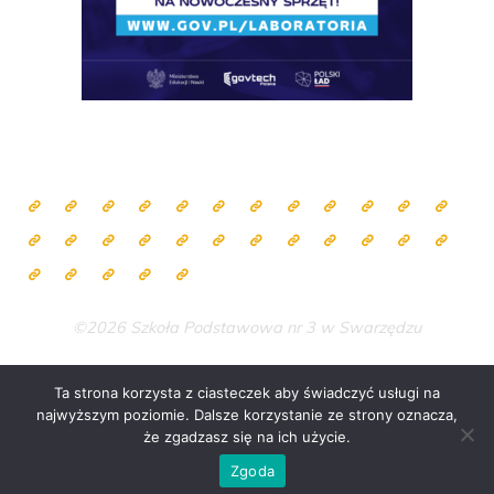
©2026 Szkoła Podstawowa nr 3 w Swarzędzu
Ta strona korzysta z ciasteczek aby świadczyć usługi na
najwyższym poziomie. Dalsze korzystanie ze strony oznacza,
Zasilane przez
Bravada
&
WordPress
.
że zgadzasz się na ich użycie.
Zgoda