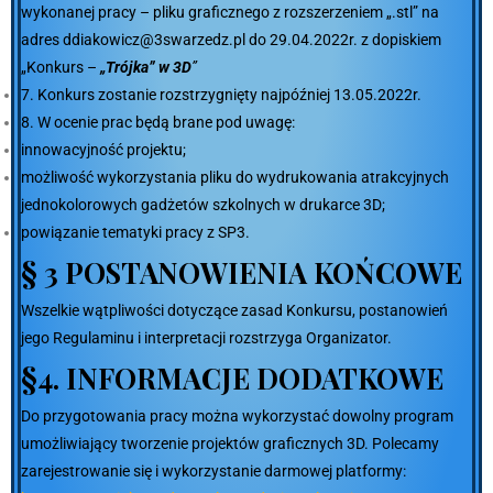
wykonanej pracy – pliku graficznego z rozszerzeniem „.stl” na
adres
ddiakowicz@3swarzedz.pl
do 29.04.2022r. z dopiskiem
„Konkurs –
„Trójka” w 3D
”
7. Konkurs zostanie rozstrzygnięty najpóźniej 13.05.2022r.
8. W ocenie prac będą brane pod uwagę:
innowacyjność projektu;
możliwość wykorzystania pliku do wydrukowania atrakcyjnych
jednokolorowych gadżetów szkolnych w drukarce 3D;
powiązanie tematyki pracy z SP3.
§ 3 POSTANOWIENIA KOŃCOWE
Wszelkie wątpliwości dotyczące zasad Konkursu, postanowień
jego Regulaminu i interpretacji rozstrzyga Organizator.
§
4. INFORMACJE
DODATKOWE
Do przygotowania pracy można wykorzystać dowolny program
umożliwiający tworzenie projektów graficznych 3D. Polecamy
zarejestrowanie się i wykorzystanie darmowej platformy: