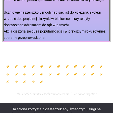
Uczniowie naszej szkoły mogli napisać list do koleżanki i kolegi,
wrzucić do specjalnej skrzynki w bibliotece. Listy te były
dostarczane adresatom do rąk własnych!
Akcja cieszyła się dużą popularnością i w przyszłym roku również
zostanie przeprowadzona.
©2026 Szkoła Podstawowa nr 3 w Swarzędzu
Ta strona korzysta z ciasteczek aby świadczyć usługi na