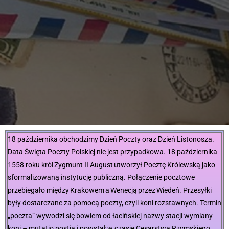
18 października obchodzimy
Dzień Poczty
oraz
Dzień Listonosza
.
Data Święta Poczty Polskiej nie jest przypadkowa. 18 października
1558 roku
król Zygmunt II August
utworzył
Pocztę Królewską
jako
sformalizowaną instytucję publiczną. Połączenie pocztowe
przebiegało między
Krakowem
a
Wenecją
przez
Wiedeń
. Przesyłki
były dostarczane za pomocą poczty, czyli koni rozstawnych. Termin
„
poczta
” wywodzi się bowiem od łacińskiej nazwy stacji wymiany
koni –
mutatio postia
i powstał w czasie Cesarstwa Rzymskiego.