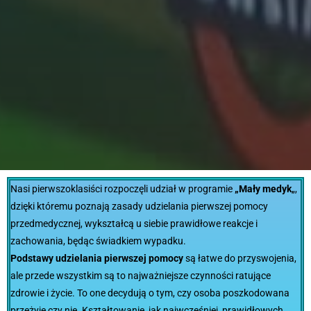
Nasi pierwszoklasiści rozpoczęli udział w programie
„Mały medyk
„,
dzięki któremu poznają zasady udzielania pierwszej pomocy
przedmedycznej, wykształcą u siebie prawidłowe reakcje i
zachowania, będąc świadkiem wypadku.
Podstawy udzielania pierwszej pomocy
są łatwe do przyswojenia,
ale przede wszystkim są to najważniejsze czynności ratujące
zdrowie i życie. To one decydują o tym, czy osoba poszkodowana
przeżyje czy nie. Kształtowanie, jak najwcześniej, prawidłowych