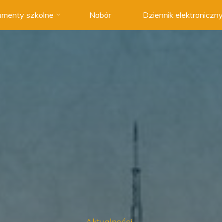
menty szkolne
Nabór
Dziennik elektroniczn
Aktualności