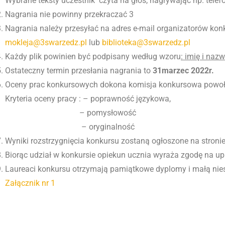
Wybrane teksty uczestnik czyta na głos, nagrywając np. telefo
Nagrania nie powinny przekraczać 3
Nagrania należy przesyłać na adres e-mail organizatorów kon
mokleja@3swarzedz.pl
lub
biblioteka@3swarzedz.pl
Każdy plik powinien być podpisany według wzoru
: imię i naz
Ostateczny termin przesłania nagrania to
31marzec 2022r.
Oceny prac konkursowych dokona komisja konkursowa powoł
Kryteria oceny pracy : – poprawność językowa,
– pomysłowość
– oryginalność
Wyniki rozstrzygnięcia konkursu zostaną ogłoszone na stronie
Biorąc udział w konkursie opiekun ucznia wyraża zgodę na upu
Laureaci konkursu otrzymają pamiątkowe dyplomy i małą ni
Załącznik nr 1