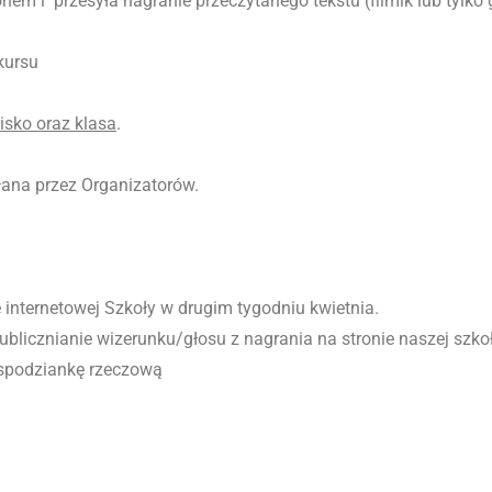
nem i przesyła nagranie przeczytanego tekstu (filmik lub tylko 
kursu
wisko oraz klasa
.
ana przez Organizatorów.
 internetowej Szkoły w drugim tygodniu kwietnia.
blicznianie wizerunku/głosu z nagrania na stronie naszej szkoł
espodziankę rzeczową