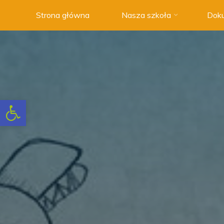
Strona główna
Nasza szkoła
Doku
Szkoła
Podstawowa
nr 3 w
Swarzędzu
NOWOCZESNA
SZKOŁA
Otwórz pasek narzędzi
Z
TRADYCJAMI