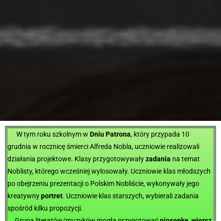
W tym roku szkolnym w
Dniu Patrona
, który przypada 10
grudnia w rocznicę śmierci Alfreda Nobla, uczniowie realizowali
działania projektowe. Klasy przygotowywały
zadania
na temat
Noblisty, którego wcześniej wylosowały.
Uczniowie klas młodszych
po obejrzeniu prezentacji o Polskim Nobliście, wykonywały jego
kreatywny
portret
.
Uczniowie klas starszych, wybierali zadania
spośród kilku propozycji.
Grupa literatów/muzyków mogła przygotować
piosenkę
,
wiersz