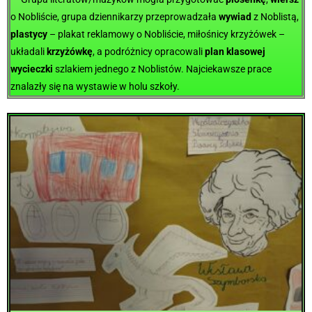
o Nobliście, grupa dziennikarzy przeprowadzała
wywiad
z Noblistą,
plastycy
– plakat reklamowy o Nobliście, miłośnicy krzyżówek –
układali
krzyżówkę
, a podróżnicy opracowali
plan klasowej
wycieczki
szlakiem jednego z Noblistów.
Najciekawsze prace
znalazły się na wystawie w holu szkoły.