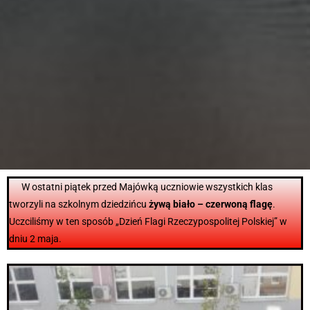
W ostatni piątek przed Majówką uczniowie wszystkich klas
tworzyli na szkolnym dziedzińcu
żywą biało – czerwoną flagę
.
Uczciliśmy w ten sposób „Dzień Flagi Rzeczypospolitej Polskiej” w
dniu 2 maja.