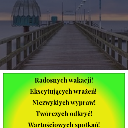
Radosnych wakacji!
Ekscytujących wrażeń!
Niezwykłych wypraw!
Twórczych odkryć!
Wartościowych spotkań!