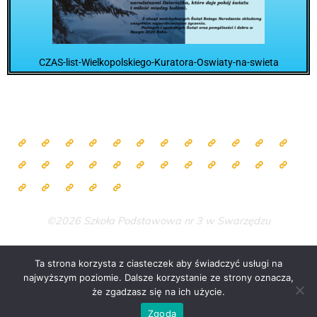
CZAS-list-Wielkopolskiego-Kuratora-Oswiaty-na-swieta
©2026 Szkoła Podstawowa nr 3 w Swarzędzu
Ta strona korzysta z ciasteczek aby świadczyć usługi na
najwyższym poziomie. Dalsze korzystanie ze strony oznacza,
Zasilane przez
Bravada
&
WordPress
.
że zgadzasz się na ich użycie.
Zgoda