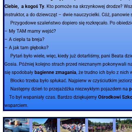
Ciebie, a kogoś Ty
. Kto pomoże na skrzynkowej drodze? Wszy
instruktor, a do dziewcząt – dwie nauczycielki. Cóż, panowie
Przygodowe szaleństwo dopiero się rozkręcało. Po obiedz
– My TAM mamy wejść?
– A ciepła ta breja?
– A jak tam głęboko?
Pytań było wiele, więc, kiedy już dotarliśmy, pani Beata dzi
Gosia. Później kolejno strach przed nieznanym pokonywali nas
się spodobały
bagienne zmagania
, że trudno ich było z nich
Błocko trzeba było spłukać. Najpierw w czyściutkim jeziorz
Następny dzień to przejażdżka niezwykłym pojazdem na
p
To był wspaniały czas. Bardzo dziękujemy
Ośrodkowi Szko
wsparciem.