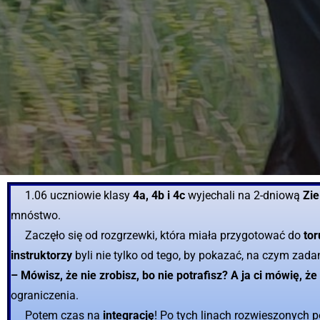
1.06 uczniowie klasy
4a, 4b i 4c
wyjechali na 2-dniową
Zie
mnóstwo.
Zaczęło się od rozgrzewki, która miała przygotować do
to
instruktorzy
byli nie tylko od tego, by pokazać, na czym zada
– Mówisz, że nie zrobisz, bo nie potrafisz? A ja ci mówię, że 
ograniczenia.
Potem czas na
integrację
! Po tych linach rozwieszonych 