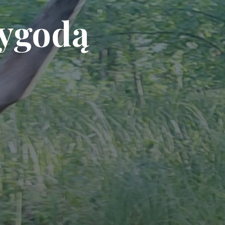
zygodą