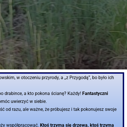
howskim, w otoczeniu przyrody, a „z Przygodą”, bo było ich
ie po drabince, a kto pokona ścianę? Każdy!
Fantastyczni
pomóc uwierzyć w siebie.
ć od razu, ale ważne, że próbujesz i tak pokonujesz swoje
ależy współpracować.
Ktoś trzyma się drzewa, ktoś trzyma