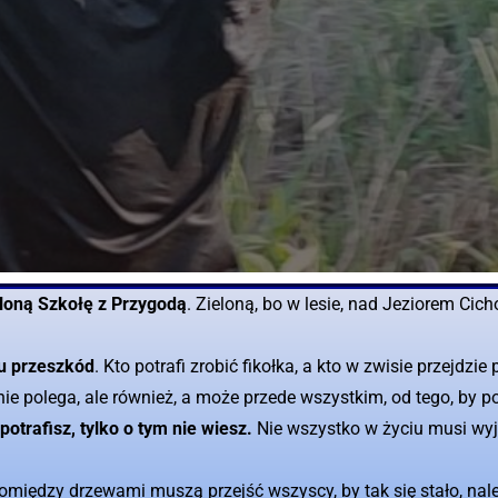
loną Szkołę z Przygodą
. Zieloną, bo w lesie, nad Jeziorem Cic
ru przeszkód
. Kto potrafi zrobić fikołka, a kto w zwisie przejdz
nie polega, ale również, a może przede wszystkim, od tego, by 
potrafisz, tylko o tym nie wiesz.
Nie wszystko w życiu musi wyjś
pomiędzy drzewami muszą przejść wszyscy, by tak się stało, n