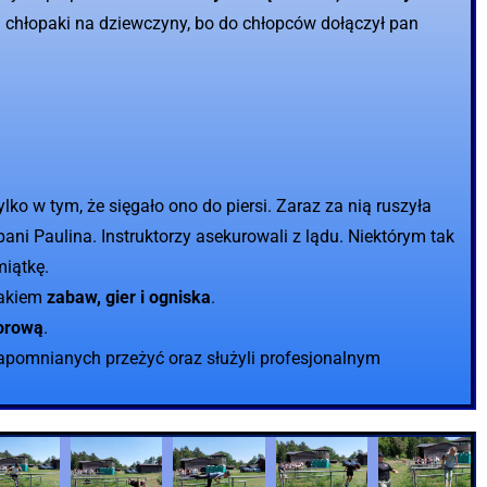
: chłopaki na dziewczyny, bo do chłopców dołączył pan
ko w tym, że sięgało ono do piersi. Zaraz za nią ruszyła
ni Paulina. Instruktorzy asekurowali z lądu. Niektórym tak
miątkę.
nakiem
zabaw, gier i ogniska
.
torową
.
ezapomnianych przeżyć oraz służyli profesjonalnym