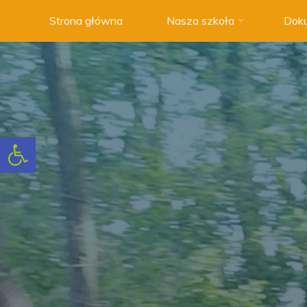
Strona główna
Nasza szkoła
Doku
Szkoła
Podstawowa
nr 3 w
Swarzędzu
NOWOCZESNA
SZKOŁA
Otwórz pasek narzędzi
Z
TRADYCJAMI