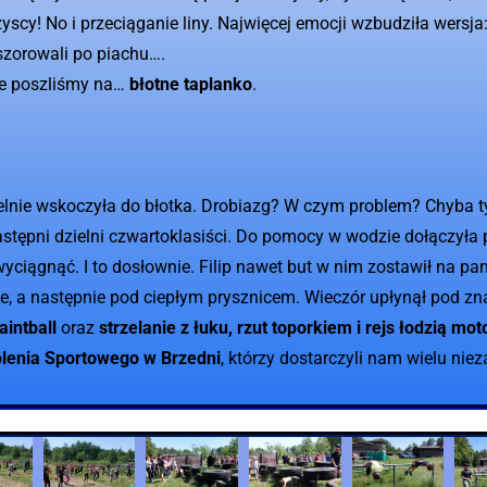
scy! No i przeciąganie liny. Najwięcej emocji wzbudziła wersja
 szorowali po piachu….
ie poszliśmy na…
błotne taplanko
.
elnie wskoczyła do błotka. Drobiazg? W czym problem? Chyba tyl
tępni dzielni czwartoklasiści. Do pomocy w wodzie dołączyła pa
 wyciągnąć. I to dosłownie. Filip nawet but w nim zostawił na pa
e, a następnie pod ciepłym prysznicem. Wieczór upłynął pod z
aintball
oraz
strzelanie z łuku, rzut toporkiem i rejs łodzią mo
lenia Sportowego w Brzedni
, którzy dostarczyli nam wielu ni