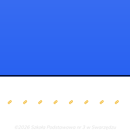
©2026 Szkoła Podstawowa nr 3 w Swarzędzu