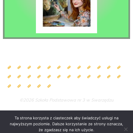
©2026 Szkoła Podstawowa nr 3 w Swarzędzu
Ta strona korzysta z ciasteczek aby świadczyć usługi na
najwyższym poziomie. Dalsze korzystanie ze strony oznacza,
Zasilane przez
Bravada
&
WordPress
.
że zgadzasz się na ich użycie.