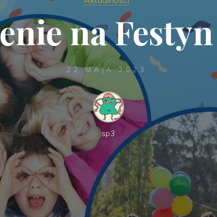
enie na Festyn
22 MAJA 2023
sp3