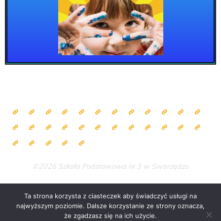
©2026 Szkoła Podstawowa nr 3 w Swarzędzu
Ta strona korzysta z ciasteczek aby świadczyć usługi na
najwyższym poziomie. Dalsze korzystanie ze strony oznacza,
Zasilane przez
Bravada
&
WordPress
.
że zgadzasz się na ich użycie.