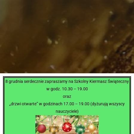
8 grudnia serdecznie zapraszamy na Szkolny Kiermasz Świąteczny
w godz. 10.30 – 19.00
oraz
„drzwi otwarte” w godzinach 17.00 – 19.00 (dyżurują wszyscy
nauczyciele)