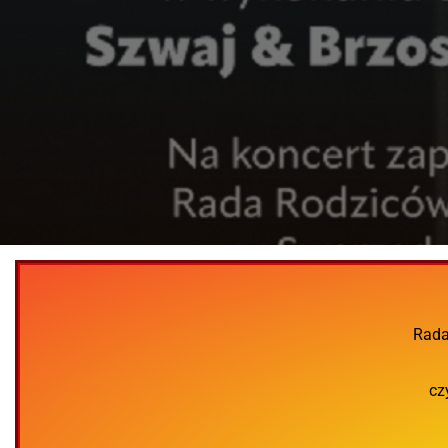
Rada
cz