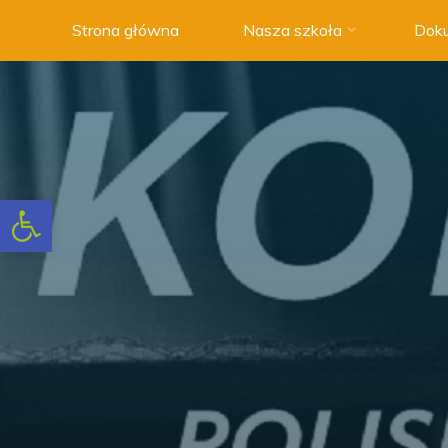
Strona główna
Nasza szkoła
Doku
Szkoła
Podstawowa
nr 3 w
Swarzędzu
NOWOCZESNA
SZKOŁA
Otwórz pasek narzędzi
Z
TRADYCJAMI