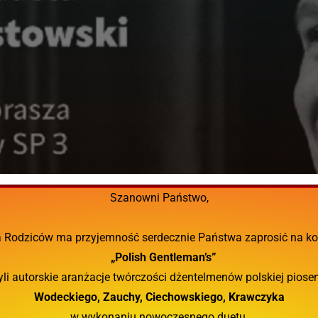
Szanowni Państwo,
 Rodziców ma przyjemność serdecznie Państwa zaprosić na ko
„Polish Gentleman’s”
yli autorskie aranżacje twórczości dżentelmenów polskiej piosen
Wodeckiego, Zauchy, Ciechowskiego, Krawczyka
w wykonaniu nowoczesnego duetu