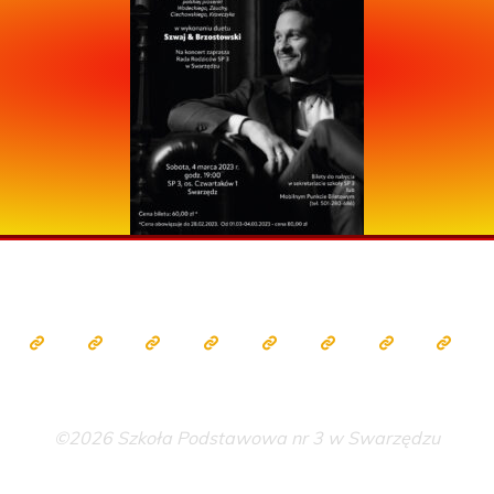
©2026 Szkoła Podstawowa nr 3 w Swarzędzu