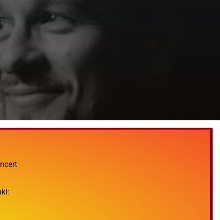
ncert
ki: