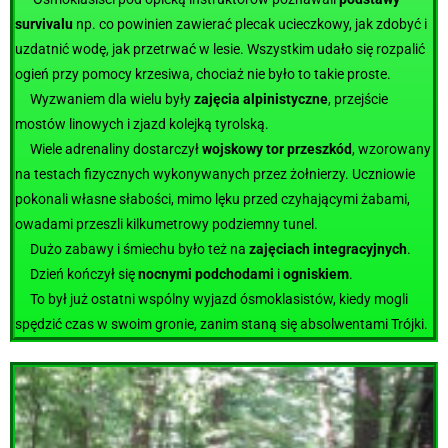
survivalu
np. co powinien zawierać plecak ucieczkowy, jak zdobyć i
uzdatnić wodę, jak przetrwać w lesie. Wszystkim udało się rozpalić
ogień przy pomocy krzesiwa, chociaż nie było to takie proste.
Wyzwaniem dla wielu były
zajęcia alpinistyczne
, przejście
mostów linowych i zjazd kolejką tyrolską.
Wiele adrenaliny dostarczył
wojskowy tor przeszkód
, wzorowany
na testach fizycznych wykonywanych przez żołnierzy. Uczniowie
pokonali własne słabości, mimo lęku przed czyhającymi żabami,
owadami przeszli kilkumetrowy podziemny tunel.
Dużo zabawy i śmiechu było też na
zajęciach integracyjnych
.
Dzień kończył się
nocnymi podchodami
i
ogniskiem
.
To był już ostatni wspólny wyjazd ósmoklasistów, kiedy mogli
spędzić czas w swoim gronie, zanim staną się absolwentami Trójki.