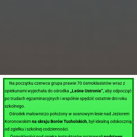
Na początku czerwca grupa prawie 70 ósmoklasistów wraz z
opiekunami wyjechała do ośrodka
„Leśne Ustronie”
, aby odpocząć
po trudach egzaminacyjnych i wspólnie spędzić ostatnie dni roku
szkolnego.
Ośrodek malowniczo położony w sosnowym lesie nad Jeziorem
Koronowskim
na skraju Borów Tucholskich
, był idealną odskocznią
od zgiełku i szkolnej codzienności.
Ósmoklasiści pod opieką instruktorów poznawali
podstawy