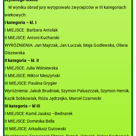
W wyniku obrad jury wytypowało zwycięzców w III kategoriach
wiekowych:
I kategoria – kl. I
I MIEJSCE : Barbara Antolak
II MIEJSCE: Antoni Kucharski
WYRÓZNIENIA: Jan Majrzak, Jan Łuczak, Maja Godlewska, Oliwia
Olszewska
II kategoria – kl. II
I MIEJSCE: Julia Wiśniewska
II MIEJSCE: Wiktor Meszyński
III MIEJSCE: Paulina Grygier
Wyróżnienia: Jakub Brudniak, Szymon Paluszczak, Szymon Hernik,
Kazik Sobkowiak, Róża Jędrzejko, Marcel Czarnecki
III kategoria – kl III
I MIEJSCE: Kamil Jauksz –Bednarek
II MIEJSCE: Dominika Bella
III MIEJSCE: Arkadiusz Gutowski