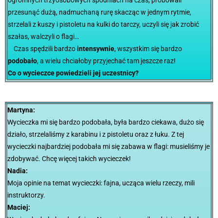
ogromnych trzyosobowych spodniach na czas, próbowali
przesunąć dużą, nadmuchaną rurę skacząc w jednym rytmie,
strzelali z kuszy i pistoletu na kulki do tarczy, uczyli się jak zrobić
szałas, walczyli o flagi…
Czas spędzili bardzo
intensywnie
, wszystkim się bardzo
podobało
, a wielu chciałoby przyjechać tam jeszcze raz!
Co o wycieczce powiedzieli jej uczestnicy?
Martyna:
Wycieczka mi się bardzo podobała, była bardzo ciekawa, dużo się
działo, strzelaliśmy z karabinu i z pistoletu oraz z łuku. Z tej
wycieczki najbardziej podobała mi się zabawa w flagi: musieliśmy je
zdobywać. Chcę więcej takich wycieczek!
Nadia:
Moja opinie na temat wycieczki: fajna, ucząca wielu rzeczy, mili
instruktorzy.
Maciej: