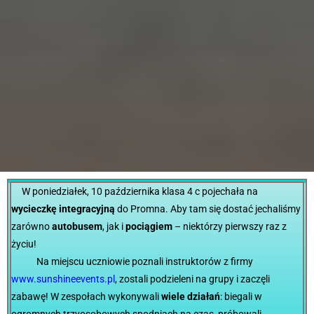
W poniedziałek, 10 października klasa 4 c pojechała na
wycieczkę integracyjną
do Promna. Aby tam się dostać jechaliśmy
zarówno
autobusem
, jak i
pociągiem
– niektórzy pierwszy raz z
życiu!
Na miejscu uczniowie poznali instruktorów z firmy
www.sunshineevents.pl
, zostali podzieleni na grupy i zaczęli
zabawę! W zespołach wykonywali
wiele działań
: biegali w