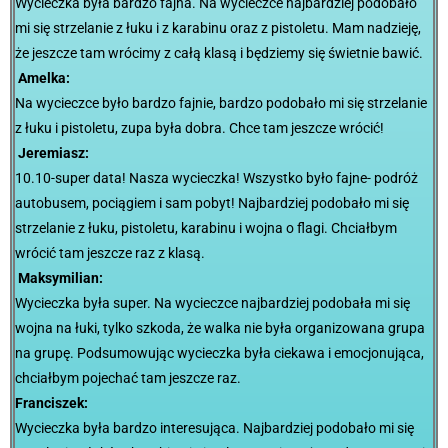
Wycieczka była bardzo fajna. Na wycieczce najbardziej podobało
mi się strzelanie z łuku i z karabinu oraz z pistoletu. Mam nadzieję,
że jeszcze tam wrócimy z całą klasą i będziemy się świetnie bawić.
Amelka:
Na wycieczce było bardzo fajnie, bardzo podobało mi się strzelanie
z łuku i pistoletu, zupa była dobra. Chce tam jeszcze wrócić!
Jeremiasz:
10.10-super data! Nasza wycieczka! Wszystko było fajne- podróż
autobusem, pociągiem i sam pobyt! Najbardziej podobało mi się
strzelanie z łuku, pistoletu, karabinu i wojna o flagi. Chciałbym
wrócić tam jeszcze raz z klasą.
Maksymilian:
Wycieczka była super. Na wycieczce najbardziej podobała mi się
wojna na łuki, tylko szkoda, że walka nie była organizowana grupa
na grupę. Podsumowując wycieczka była ciekawa i emocjonująca,
chciałbym pojechać tam jeszcze raz.
Franciszek:
Wycieczka była bardzo interesująca. Najbardziej podobało mi się