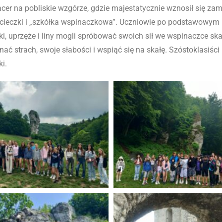
er na pobliskie wzgórze, gdzie majestatycznie wznosił się zam
 wycieczki i „szkółka wspinaczkowa”. Uczniowie po podstawo
, uprzęże i liny mogli spróbować swoich sił we wspinaczce skał
ać strach, swoje słabości i wspiąć się na skałę. Szóstoklasiśc
ki.