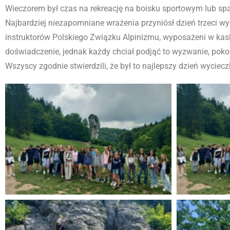
Wieczorem był czas na rekreację na boisku sportowym lub spac
Najbardziej niezapomniane wrażenia przyniósł dzień trzeci
instruktorów Polskiego Związku Alpinizmu, wyposażeni w kaski
doświadczenie, jednak każdy chciał podjąć to wyzwanie, pokon
Wszyscy zgodnie stwierdzili, że był to najlepszy dzień wyciecz