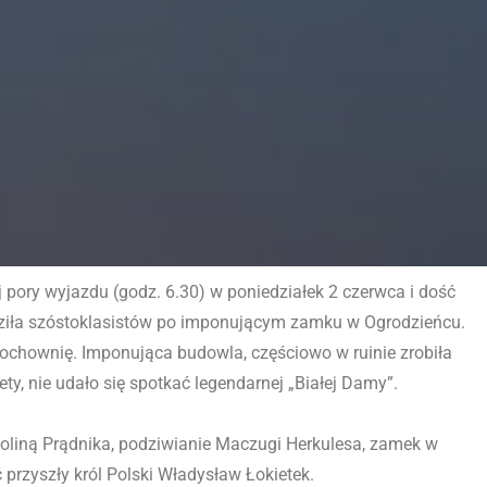
ory wyjazdu (godz. 6.30) w poniedziałek 2 czerwca i dość
adziła szóstoklasistów po imponującym zamku w Ogrodzieńcu.
prochownię. Imponująca budowla, częściowo w ruinie zrobiła
ty, nie udało się spotkać legendarnej „Białej Damy”.
oliną Prądnika, podziwianie Maczugi Herkulesa, zamek w
przyszły król Polski Władysław Łokietek.