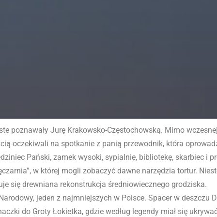
óste poznawały Jurę Krakowsko-Częstochowską. Mimo wczesnej p
ścią oczekiwali na spotkanie z panią przewodnik, która oprow
ziniec Pański, zamek wysoki, sypialnię, bibliotekę, skarbiec i 
zarnia”, w której mogli zobaczyć dawne narzędzia tortur. Nieste
je się drewniana rekonstrukcja średniowiecznego grodziska.
Narodowy, jeden z najmniejszych w Polsce. Spacer w deszczu D
czki do Groty Łokietka, gdzie według legendy miał się ukrywać 