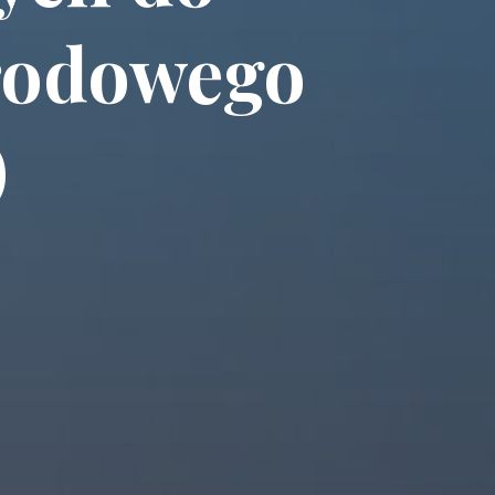
rodowego
)