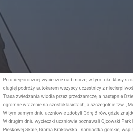
Po ubiegłorocznej wycieczce nad morze, w tym roku klasy sz
długiej podróży autokarem wszyscy uczestnicy z niecierpliwo
Trasa zwiedzania wiodła przez przedzamcze, a następnie Dzied
ogromne wrażenie na szóstoklasistach, a szczególnie tzw. „Męc
W tym samym dniu uczniowie zdobyli Górę Birów, gdzie znajdu
W drugim dniu wycieczki uczniowie poznawali Ojcowski Park 
Pieskowej Skale, Brama Krakowska i namiastka górskiej wspina