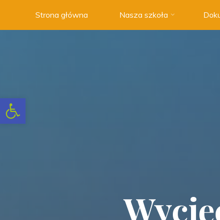
Strona główna
Nasza szkoła
Doku
Szkoła
Podstawowa
nr 3 w
Swarzędzu
NOWOCZESNA
SZKOŁA
Otwórz pasek narzędzi
Z
TRADYCJAMI
Wyciec