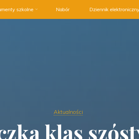
menty szkolne
Nabór
Dziennik elektroniczn
Aktualności
zka klas szós