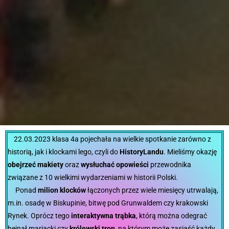
22.03.2023 klasa 4a pojechała na wielkie spotkanie zarówno z
historią, jak i klockami lego, czyli do
HistoryLandu
. Mieliśmy okazję
obejrzeć
makiety
oraz
wysłuchać opowieści
przewodnika
związane z 10 wielkimi wydarzeniami w historii Polski.
Ponad
milion klocków
łączonych przez wiele miesięcy utrwalają,
m.in. osadę w Biskupinie, bitwę pod Grunwaldem czy krakowski
Rynek. Oprócz tego
interaktywna trąbka
, którą można odegrać
hejnał mariacki czy
królewski tron
, na którym może zasiąść każdy