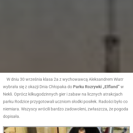
W dniu 30 września klasa 2a z wychowawcą Aleksandrem Wiatr
wybrała się z okazji Dnia Chłopaka do
Parku Rozrywki „Elfland”
w
Nekli. Oprócz kilkugodzinnych gier i zabaw na licznych atrakcjach
parku Rodzice przygotowali uczniom słodki posiłek. Radości było co
niemiara. Wszyscy wrócili bardzo zadowoleni, zwłaszcza, że pogoda
dopisała.