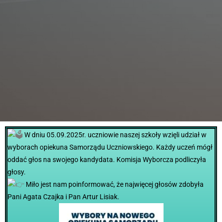
W dniu 05.09.2025r. uczniowie naszej szkoły wzięli udział w
wyborach opiekuna Samorządu Uczniowskiego. Każdy uczeń mógł
oddać głos na swojego kandydata. Komisja Wyborcza podliczyła
głosy.
Miło jest nam poinformować, że najwięcej głosów zdobyła
Pani Agata Czajka i Pan Artur Lisiak.