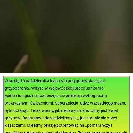
W środę 16 października klasa V b przygotowała się do
grzybobrania. Wizyta w Wojewódzkiej Stacji Sanitarno-
Epidemiologicznej rozpoczęła się prelekcją wzbogaconą
praktycznymi ćwiczeniami. Superzajęcia, gdyż wszystkiego można
było dotknąć. Teraz wiemy, jak ciekawy i różnorodny jest świat
grzybów. Dodatkowo dowiedzieliśmy się, jak chronić się przed
kleszczami. Mieliśmy okazję potrenować na…pomarańczy i
maleńkich szpilkach usuwanie kleszczy. Teraz możemy bezpiecznie