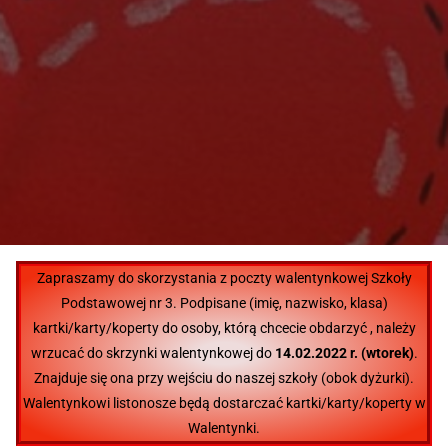
Zapraszamy do skorzystania z poczty walentynkowej Szkoły
Podstawowej nr 3. Podpisane (imię, nazwisko, klasa)
kartki/karty/koperty do osoby, którą chcecie obdarzyć , należy
wrzucać do skrzynki walentynkowej do
14.02.2022 r. (wtorek)
.
Znajduje się ona przy wejściu do naszej szkoły (obok dyżurki).
Walentynkowi listonosze będą dostarczać kartki/karty/koperty
w
Walentynki.