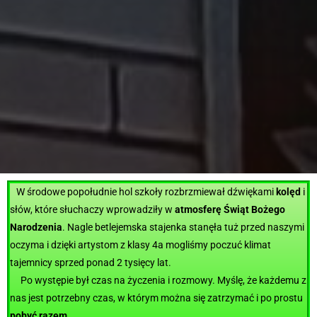
W środowe popołudnie hol szkoły rozbrzmiewał dźwiękami
kolęd
i
słów, które słuchaczy wprowadziły w
atmosferę Świąt Bożego
Narodzenia
. Nagle betlejemska stajenka stanęła tuż przed naszymi
oczyma i dzięki artystom z klasy 4a mogliśmy poczuć klimat
tajemnicy sprzed ponad 2 tysięcy lat.
Po występie był czas na życzenia i rozmowy. Myślę, że każdemu z
nas jest potrzebny czas, w którym można się zatrzymać i po prostu
pobyć razem
.