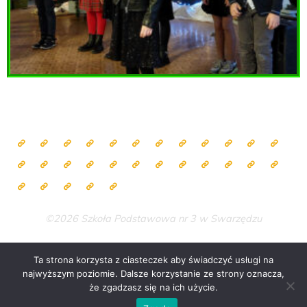
©2026 Szkoła Podstawowa nr 3 w Swarzędzu
Ta strona korzysta z ciasteczek aby świadczyć usługi na
najwyższym poziomie. Dalsze korzystanie ze strony oznacza,
Zasilane przez
Bravada
&
WordPress
.
że zgadzasz się na ich użycie.